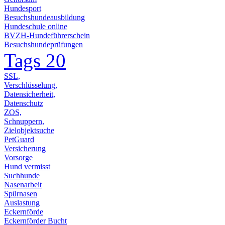
Hundesport
Besuchshundeausbildung
Hundeschule online
BVZH-Hundeführerschein
Besuchshundeprüfungen
Tags
20
SSL,
Verschlüsselung,
Datensicherheit,
Datenschutz
ZOS,
Schnuppern,
Zielobjektsuche
PetGuard
Versicherung
Vorsorge
Hund vermisst
Suchhunde
Nasenarbeit
Spürnasen
Auslastung
Eckernförde
Eckernförder Bucht