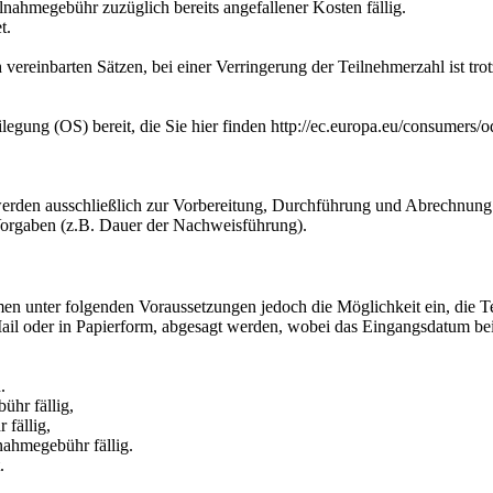
nahmegebühr zuzüglich bereits angefallener Kosten fällig.
t.
 vereinbarten Sätzen, bei einer Verringerung der Teilnehmerzahl ist tro
legung (OS) bereit, die Sie hier finden http://ec.europa.eu/consumers/o
rden ausschließlich zur Vorbereitung, Durchführung und Abrechnung de
 Vorgaben (z.B. Dauer der Nachweisführung).
en unter folgenden Voraussetzungen jedoch die Möglichkeit ein, die Te
ail oder in Papierform, abgesagt werden, wobei das Eingangsdatum beim
.
hr fällig,
fällig,
nahmegebühr fällig.
.