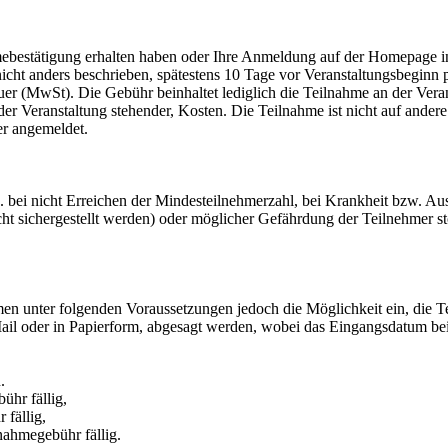
hmebestätigung erhalten haben oder Ihre Anmeldung auf der Homepage i
 nicht anders beschrieben, spätestens 10 Tage vor Veranstaltungsbegi
euer (MwSt). Die Gebühr beinhaltet lediglich die Teilnahme an der Vera
r Veranstaltung stehender, Kosten. Die Teilnahme ist nicht auf ander
er angemeldet.
 bei nicht Erreichen der Mindesteilnehmerzahl, bei Krankheit bzw. Ausf
cht sichergestellt werden) oder möglicher Gefährdung der Teilnehmer s
en unter folgenden Voraussetzungen jedoch die Möglichkeit ein, die Te
ail oder in Papierform, abgesagt werden, wobei das Eingangsdatum beim
.
hr fällig,
fällig,
nahmegebühr fällig.