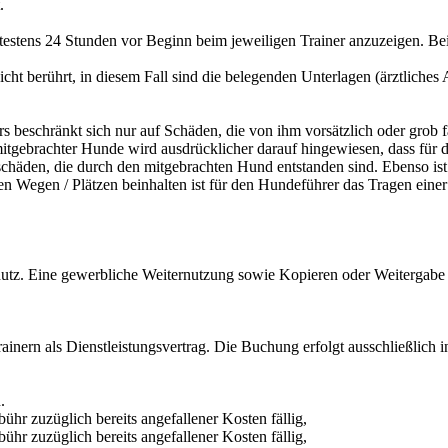
.
ätestens 24 Stunden vor Beginn beim jeweiligen Trainer anzuzeigen. Be
t berührt, in diesem Fall sind die belegenden Unterlagen (ärztliches A
s beschränkt sich nur auf Schäden, die von ihm vorsätzlich oder grob fa
itgebrachter Hunde wird ausdrücklicher darauf hingewiesen, dass für d
schäden, die durch den mitgebrachten Hund entstanden sind. Ebenso ist
chen Wegen / Plätzen beinhalten ist für den Hundeführer das Tragen ein
tz. Eine gewerbliche Weiternutzung sowie Kopieren oder Weitergabe - a
ern als Dienstleistungsvertrag. Die Buchung erfolgt ausschließlich in
.
r zuzüglich bereits angefallener Kosten fällig,
r zuzüglich bereits angefallener Kosten fällig,