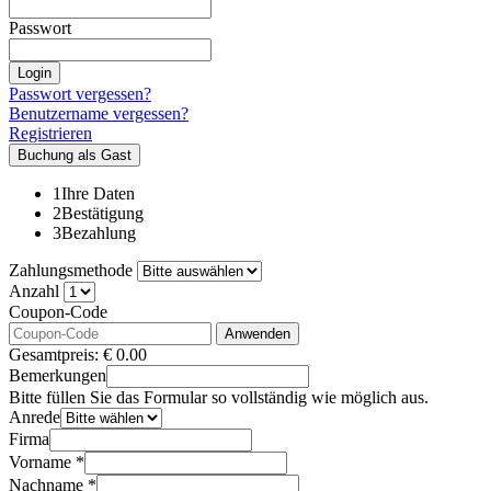
Passwort
Login
Passwort vergessen?
Benutzername vergessen?
Registrieren
Buchung als Gast
1
Ihre Daten
2
Bestätigung
3
Bezahlung
Zahlungsmethode
Anzahl
Coupon-Code
Anwenden
Gesamtpreis:
€
0.00
Bemerkungen
Bitte füllen Sie das Formular so vollständig wie möglich aus.
Anrede
Firma
Vorname *
Nachname *